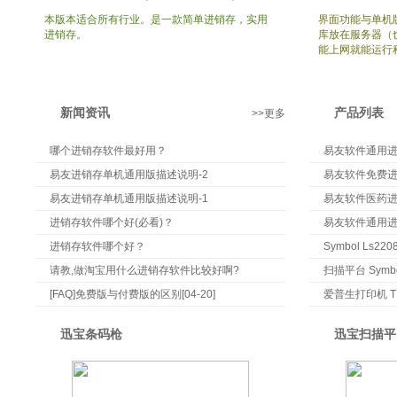
本版本适合所有行业。是一款简单进销存，实用
界面功能与单机
进销存。
库放在服务器（
能上网就能运行
新闻资讯
产品列表
>>更多
哪个进销存软件最好用？
易友软件通用
易友进销存单机通用版描述说明-2
易友软件免费
易友进销存单机通用版描述说明-1
易友软件医药
进销存软件哪个好(必看)？
易友软件通用
进销存软件哪个好？
Symbol Ls
请教,做淘宝用什么进销存软件比较好啊?
扫描平台 Symb
[FAQ]免费版与付费版的区别[04-20]
爱普生打印机 TM
迅宝条码枪
迅宝扫描平